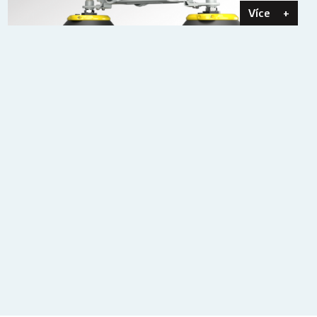
Více
+