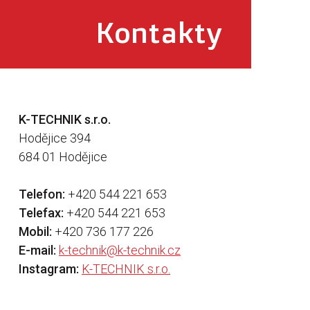
Kontakty
K-TECHNIK s.r.o.
Hodějice 394
684 01 Hodějice
Telefon:
+420 544 221 653
Telefax:
+420 544 221 653
Mobil:
+420 736 177 226
E-mail:
k-technik@k-technik.cz
Instagram:
K-TECHNIK s.r.o.