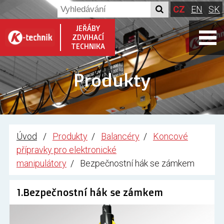
CZ
EN
SK
JEŘÁBY
ZDVIHACÍ
TECHNIKA
Produkty
Úvod
Produkty
Balancéry
Koncové
přípravky pro elektronické
manipulátory
Bezpečnostní hák se zámkem
1.Bezpečnostní hák se zámkem