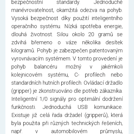
bezpečnostní standardy. Jednoduché
manévrovatelnost, okamžitá odezva na pohyb.
Vysoká bezpečnost díky použití inteligentního
operačního systému. Nízká spotřeba energie,
dlouhá životnost. Silou okolo 20 gramů se
zdvihá břemeno o váze několika desítek
kilogramů. Pohyb je zabezpečen patentovaným
vyrovnávacím systémem. V tomto provedení je
pohyb balancéru možný v jakémkoli
kolejnicovém systému, C- profilech nebo
standardních hutních profilech. Ovládací držadlo
(gripper) je zkonstruováno dle potřeb zákazníka.
Inteligentní 1/0 signály pro optimální dodržení
funkčnosti. Jednoduchá USB komunikace.
Existuje již celá řada držadel (gripperů), která
byla použita při různých technických řešeních,
např. v automobilovém průmyslu,