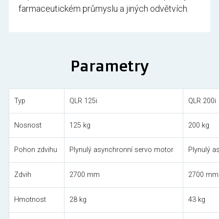
farmaceutickém průmyslu a jiných odvětvích.
Parametry
Typ
QLR 125i
QLR 200i
Nosnost
125 kg
200 kg
Pohon zdvihu
Plynulý asynchronní servo motor
Plynulý a
Zdvih
2700 mm
2700 mm
Hmotnost
28 kg
43 kg