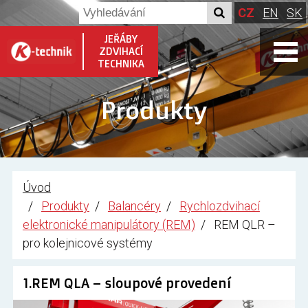
CZ
EN
SK
JEŘÁBY
ZDVIHACÍ
TECHNIKA
Produkty
Úvod
Produkty
Balancéry
Rychlozdvihací
elektronické manipulátory (REM)
REM QLR –
pro kolejnicové systémy
1.REM QLA – sloupové provedení