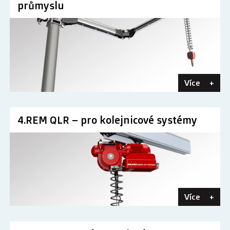
průmyslu
Více
+
4.REM QLR – pro kolejnicové systémy
Více
+