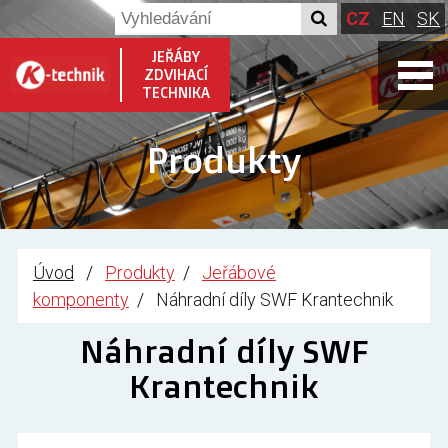
CZ
EN
SK
JEŘÁBY
ZDVIHACÍ
TECHNIKA
Produkty
Úvod
Produkty
Jeřábové
komponenty
Náhradní díly SWF Krantechnik
Náhradní díly SWF
Krantechnik