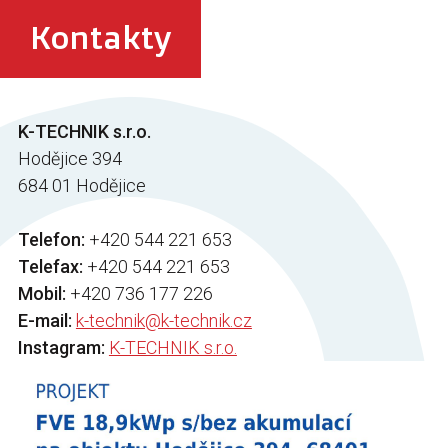
Kontakty
K-TECHNIK s.r.o.
Hodějice 394
684 01 Hodějice
Telefon:
+420 544 221 653
Telefax:
+420 544 221 653
Mobil:
+420 736 177 226
E-mail:
k-technik@k-technik.cz
Instagram:
K-TECHNIK s.r.o.