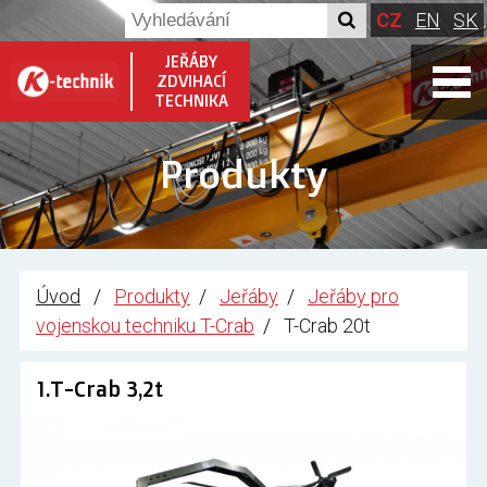
CZ
EN
SK
JEŘÁBY
ZDVIHACÍ
TECHNIKA
Produkty
Úvod
Produkty
Jeřáby
Jeřáby pro
vojenskou techniku T-Crab
T-Crab 20t
1.T-Crab 3,2t