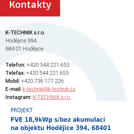
Kontakty
K-TECHNIK s.r.o.
Hodějice 394
684 01 Hodějice
Telefon:
+420 544 221 653
Telefax:
+420 544 221 653
Mobil:
+420 736 177 226
E-mail:
k-technik@k-technik.cz
Instagram:
K-TECHNIK s.r.o.