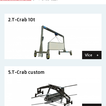
2.T-Crab 10t
Více
+
5.T-Crab custom