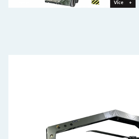
Více
+