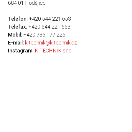
684 01 Hodějice
Telefon:
+420 544 221 653
Telefax:
+420 544 221 653
Mobil:
+420 736 177 226
E-mail:
k-technik@k-technik.cz
Instagram:
K-TECHNIK s.r.o.