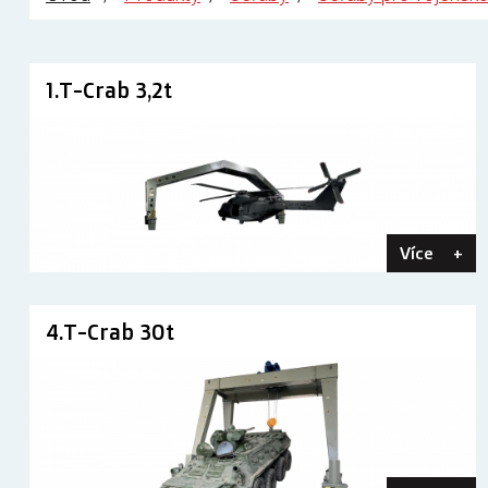
1.T-Crab 3,2t
Více
+
4.T-Crab 30t