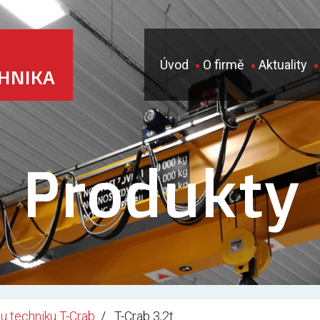
Úvod
O firmě
Aktuality
CHNIKA
Produkty
u techniku T-Crab
T-Crab 3,2t