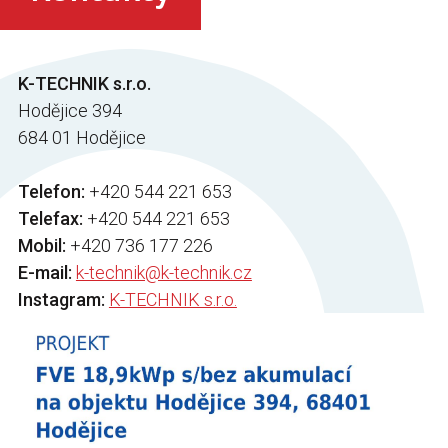
K-TECHNIK s.r.o.
Hodějice 394
684 01 Hodějice
Telefon:
+420 544 221 653
Telefax:
+420 544 221 653
Mobil:
+420 736 177 226
E-mail:
k-technik@k-technik.cz
Instagram:
K-TECHNIK s.r.o.