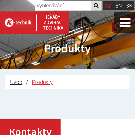
CZ
EN
SK
JEŘÁBY
ZDVIHACÍ
TECHNIKA
Produkty
Úvod
Produkty
Kontakty