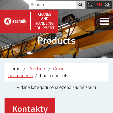
CZ
EN
SK
CRANES
AND
HANDLING
EQUIPMENT
Products
Home
Products
Crane
components
Radio controls
V dané kategorii nenalezeno žádné zboží.
Kontakty