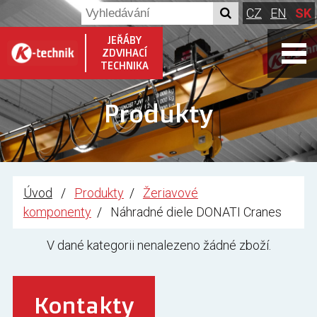
CZ
EN
SK
JEŘÁBY
ZDVIHACÍ
TECHNIKA
Produkty
Úvod
Produkty
Žeriavové
komponenty
Náhradné diele DONATI Cranes
V dané kategorii nenalezeno žádné zboží.
Kontakty