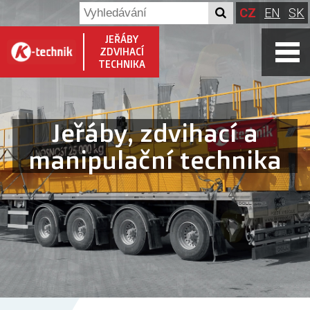
CZ
EN
SK
JEŘÁBY
ZDVIHACÍ
TECHNIKA
Jeřáby, zdvihací a
manipulační technika