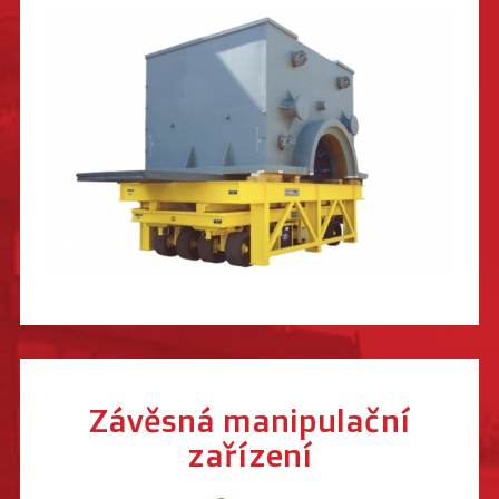
Závěsná manipulační
zařízení